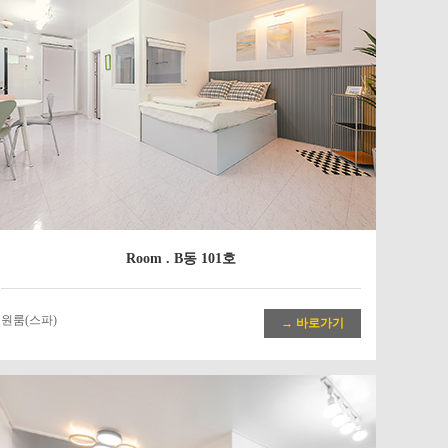
Room . B동 101호
원룸(스파)
→ 바로가기