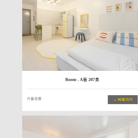
Room . A동 207호
커플원룸
→ 바로가기