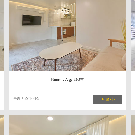
Room . A동 202호
복층 + 스파 객실
→ 바로가기