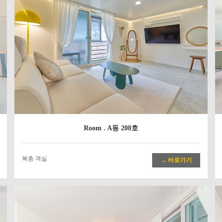
Room . A동 208호
복층 객실
→ 바로가기