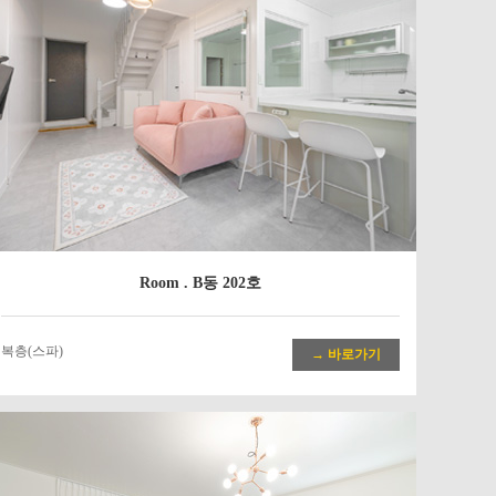
Room . B동 202호
복층(스파)
→ 바로가기