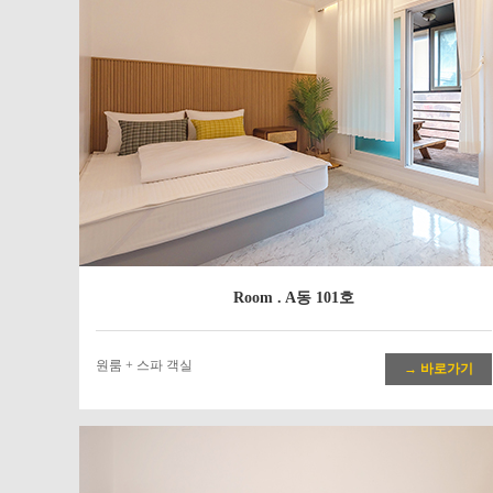
Room . A동 101호
원룸 + 스파 객실
→ 바로가기