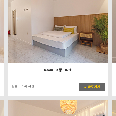
Room . A동 102호
원룸 + 스파 객실
→ 바로가기