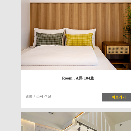
Room . A동 104호
원룸 + 스파 객실
→ 바로가기