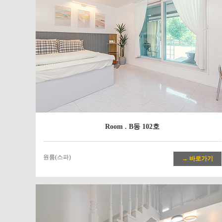
Room . B동 102호
원룸(스파)
→ 바로가기