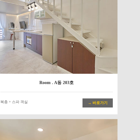
Room . A동 203호
복층 + 스파 객실
→ 바로가기