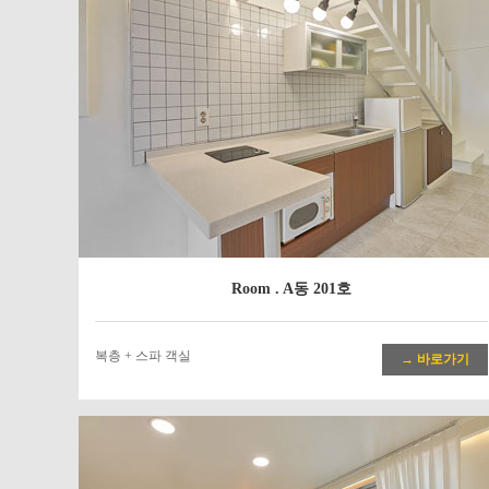
Room . A동 201호
복층 + 스파 객실
→ 바로가기