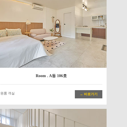
Room . A동 106호
원룸 객실
→ 바로가기