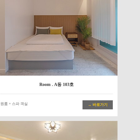
Room . A동 103호
원룸 + 스파 객실
→ 바로가기