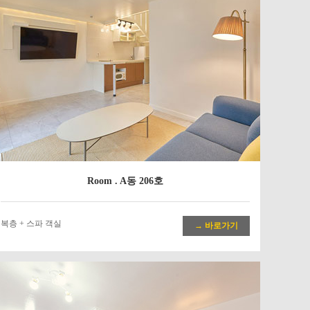
Room . A동 206호
복층 + 스파 객실
→ 바로가기