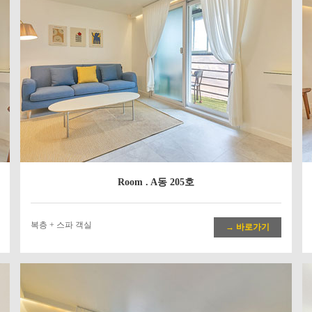
Room . A동 205호
복층 + 스파 객실
→ 바로가기