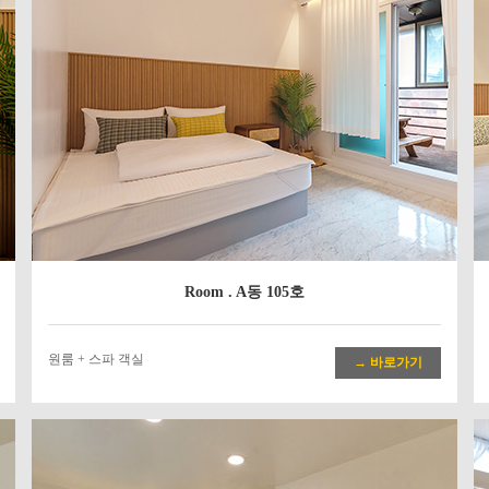
Room . A동 105호
원룸 + 스파 객실
→ 바로가기