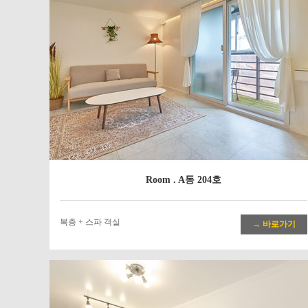
Room . A동 204호
복층 + 스파 객실
→ 바로가기